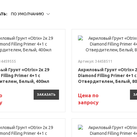
ТЬ:
ПО УМОЛЧАНИЮ
34459555
Артикул: 34458511
ый Грунт «Otrix» 2к 29
Акриловый Грунт «Otrix» 2
Filling Primer 4+1 с
Diamond Filling Primer 4+1 с
телем, Белый, 400мл
Отвердителем, Белый, 8
о
Цена по
ЗАКАЗАТЬ
З
у
запросу