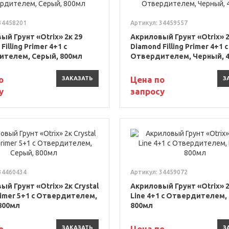
34458201
Артикул: 34459557
ый Грунт «Otrix» 2к 29
Акриловый Грунт «Otrix» 2
Filling Primer 4+1 с
Diamond Filling Primer 4+1 с
телем, Серый, 800мл
Отвердителем, Черный, 
о
Цена по
ЗАКАЗАТЬ
З
у
запросу
34460434
Артикул: 34459072
й Грунт «Otrix» 2к Crystal
Акриловый Грунт «Otrix» 2
Primer 5+1 с Отвердителем,
Line 4+1 с Отвердителем,
800мл
800мл
о
Цена по
ЗАКАЗАТЬ
З