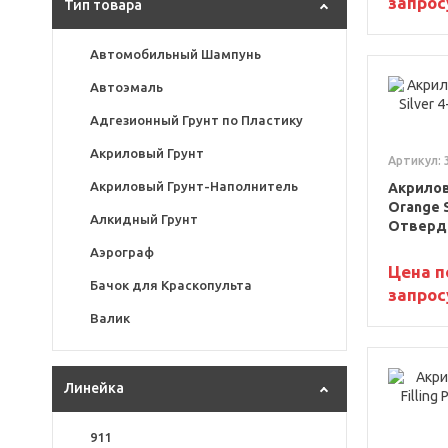
запрос
121 Реклама
Тип товара
127 Вишневый 02
Автомобильный Шампунь
127 Вишня
Автоэмаль
128 Искра
Адгезионный Грунт по Пластику
129 Виктория
Акриловый Грунт
Артикул: 
132 Вишневый Сад
Акриловый Грунт-Наполнитель
Акрилов
133 Магия
Orange S
Алкидный Грунт
Отверди
140 Яшма
Аэрограф
145 Аметист
Цена п
Бачок для Краскопульта
запрос
152 Паприка
Валик
152 Перец
Воздушный фильтр для
165 Коррида
краскопульта
Линейка
165 Темный Красно-Оранжевый
Герметик для Радиатора
170 Торнадо
Герметики
911