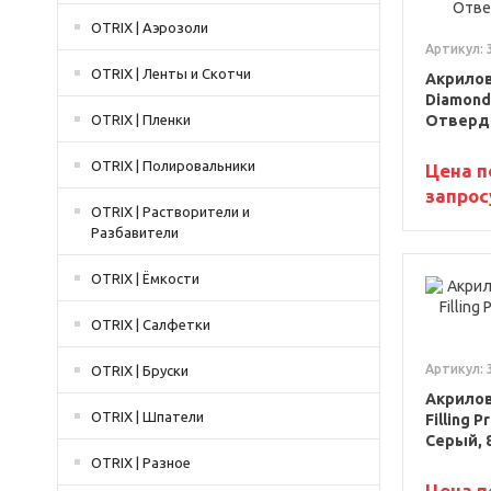
OTRIX | Аэрозоли
Артикул: 
OTRIX | Ленты и Скотчи
Акрилов
Diamond 
OTRIX | Пленки
Отверди
OTRIX | Полировальники
Цена п
запрос
OTRIX | Растворители и
Разбавители
OTRIX | Ёмкости
OTRIX | Салфетки
Артикул: 
OTRIX | Бруски
Акриловы
OTRIX | Шпатели
Filling 
Серый, 
OTRIX | Разное
Цена п