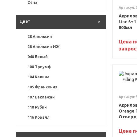
Otrix
Артикул: 
Акрилов
Цвет
Line 5+
800мл
28 Апельсин
Цена п
28 Апельсин ИЖ
запрос
040 Белый
100 Триумф
104 Калина
105 Франкония
107 Баклажан
Артикул: 
Акрилов
110 Рубин
Orange F
Отверд
116 Коралл
118 Кармен
Цена п