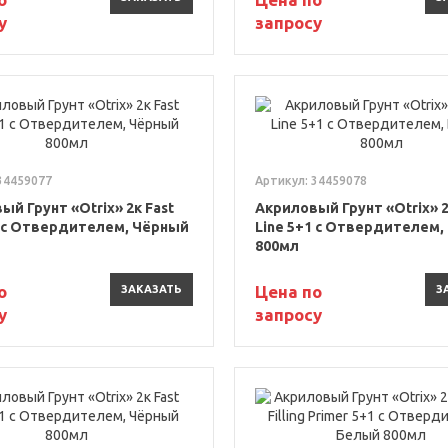
у
запросу
34459077
Артикул: 34459078
ый Грунт «Otrix» 2к Fast
Акриловый Грунт «Otrix» 2
1 с Отвердителем, Чёрный
Line 5+1 с Отвердителем,
800мл
о
Цена по
ЗАКАЗАТЬ
З
у
запросу