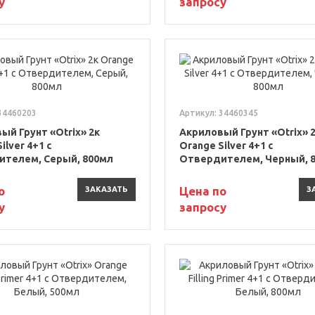
у
запросу
34460203
Артикул: 34460345
ый Грунт «Otrix» 2к
Акриловый Грунт «Otrix» 
ilver 4+1 с
Orange Silver 4+1 с
телем, Серый, 800мл
Отвердителем, Черный, 
о
Цена по
ЗАКАЗАТЬ
З
у
запросу