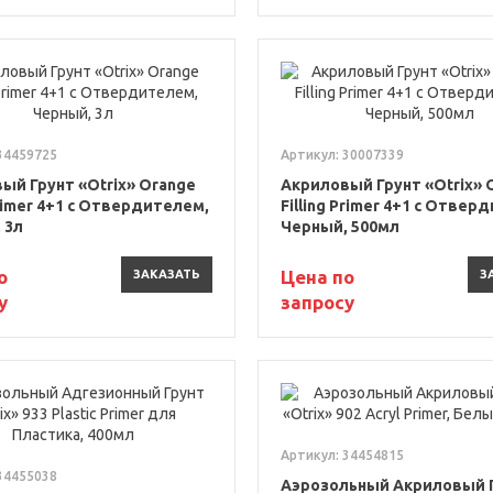
34459725
Артикул: 30007339
ый Грунт «Otrix» Orange
Акриловый Грунт «Otrix» 
Primer 4+1 с Отвердителем,
Filling Primer 4+1 с Отвер
 3л
Черный, 500мл
о
Цена по
ЗАКАЗАТЬ
З
у
запросу
Артикул: 34454815
34455038
Аэрозольный Акриловый 