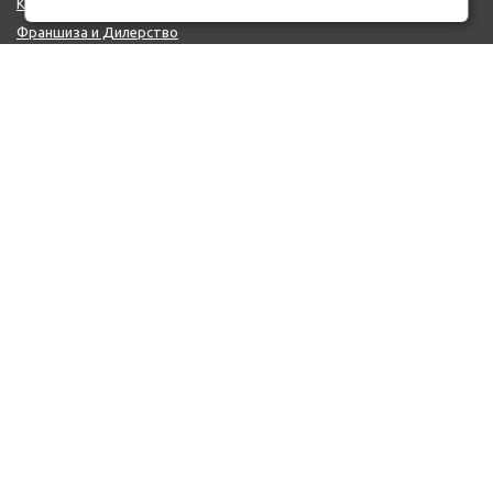
Контакты
Франшиза и Дилерство
Поставщикам
MIX - Система (EU)
ДОПОЛНИТЕЛЬНО
Политика конфиденциальности
Об использовании cookie-файлов
Реквизиты
КОНТАКТЫ
+7 (812) 322-66-66
mail@auto-point.ru
199226 Санкт-Петербург