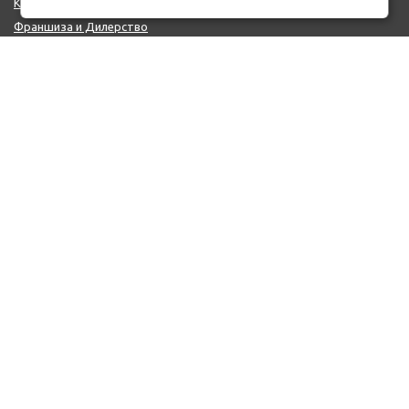
Контакты
Франшиза и Дилерство
Поставщикам
MIX - Система (EU)
ДОПОЛНИТЕЛЬНО
Политика конфиденциальности
Об использовании cookie-файлов
Реквизиты
КОНТАКТЫ
+7 (812) 322-66-66
mail@auto-point.ru
199226 Санкт-Петербург