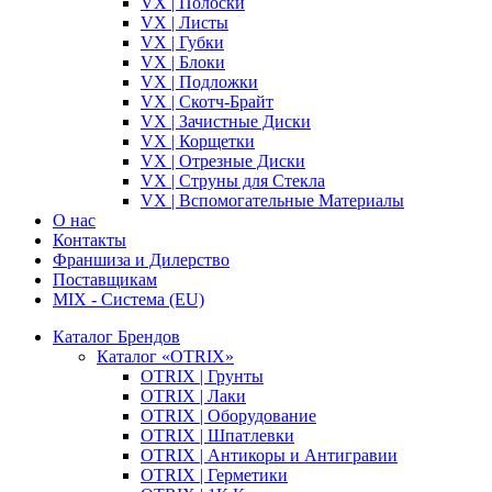
VX | Полоски
VX | Листы
VX | Губки
VX | Блоки
VX | Подложки
VX | Скотч-Брайт
VX | Зачистные Диски
VX | Корщетки
VX | Отрезные Диски
VX | Струны для Стекла
VX | Вспомогательные Материалы
О нас
Контакты
Франшиза и Дилерство
Поставщикам
MIX - Система (EU)
Каталог Брендов
Каталог «OTRIX»
OTRIX | Грунты
OTRIX | Лаки
OTRIX | Оборудование
OTRIX | Шпатлевки
OTRIX | Антикоры и Антигравии
OTRIX | Герметики