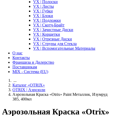
VX | Полоски
VX | Листы
VX | Губки
VX | Блоки
VX | Подложки
VX | Скотч-Брайт
VX | Зачистные Диски
VX | Корщетки
VX | Отрезные Диски
VX | Струны для Стекла
VX | Вспомогательные Материалы
О нас
Контакты
Франшиза и Дилерство
Поставщикам
MIX - Система (EU)
...
Каталог «OTRIX»
OTRIX | Аэрозоли
Аэрозольная Краска «Otrix» Paint Металлик, Изумруд
385, 400мл
Аэрозольная Краска «Otrix»