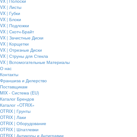
VX | Полоски
VX | Листы
VX | Губки
VX | Блоки
VX | Подложки
VX | Скотч-Брайт
VX | Зачистные Диски
VX | Корщетки
VX | Отрезные Диски
VX | Струны для Стекла
VX | Вспомогательные Материалы
О нас
Контакты
Франшиза и Дилерство
Поставщикам
MIX - Система (EU)
Каталог Брендов
Каталог «OTRIX»
OTRIX | Грунты
OTRIX | Лаки
OTRIX | Оборудование
OTRIX | Шпатлевки
OTRIX | Антикоры и Антигравии