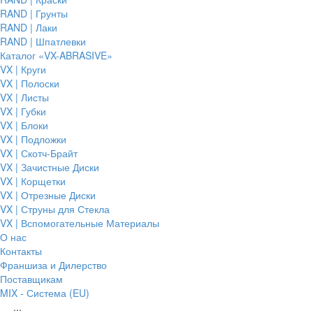
RAND | Грунты
RAND | Лаки
RAND | Шпатлевки
Каталог «VX-ABRASIVE»
VX | Круги
VX | Полоски
VX | Листы
VX | Губки
VX | Блоки
VX | Подложки
VX | Скотч-Брайт
VX | Зачистные Диски
VX | Корщетки
VX | Отрезные Диски
VX | Струны для Стекла
VX | Вспомогательные Материалы
О нас
Контакты
Франшиза и Дилерство
Поставщикам
MIX - Система (EU)
...