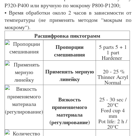
P320-P400 или вручную по мокрому Р800-P1200;
• Время обработки около 2 часов в зависимости от
температуры (не применять методом “мокрым по
мокрому“).
Расшифровка пиктограмм
Пропорции
5 parts 5 + 1
1 part
смешивания
Hardener
Применять мерную
20 - 25 %
Thinner Acryl
линейку
Normal
Вязкость
25 - 30 sec /
20°C
применяемого
Ford cup 4
материала
mm
Pot life: 2 h /
(регулирование)
20°C