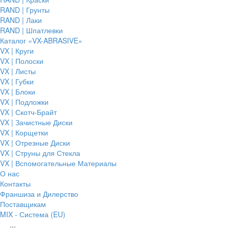
RAND | Грунты
RAND | Лаки
RAND | Шпатлевки
Каталог «VX-ABRASIVE»
VX | Круги
VX | Полоски
VX | Листы
VX | Губки
VX | Блоки
VX | Подложки
VX | Скотч-Брайт
VX | Зачистные Диски
VX | Корщетки
VX | Отрезные Диски
VX | Струны для Стекла
VX | Вспомогательные Материалы
О нас
Контакты
Франшиза и Дилерство
Поставщикам
MIX - Система (EU)
...