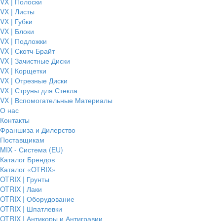
VX | Полоски
VX | Листы
VX | Губки
VX | Блоки
VX | Подложки
VX | Скотч-Брайт
VX | Зачистные Диски
VX | Корщетки
VX | Отрезные Диски
VX | Струны для Стекла
VX | Вспомогательные Материалы
О нас
Контакты
Франшиза и Дилерство
Поставщикам
MIX - Система (EU)
Каталог Брендов
Каталог «OTRIX»
OTRIX | Грунты
OTRIX | Лаки
OTRIX | Оборудование
OTRIX | Шпатлевки
OTRIX | Антикоры и Антигравии