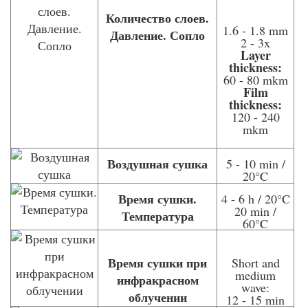
Количество слоев.
1.6 - 1.8 mm
Давление. Сопло
2 - 3x
Layer
thickness:
60 - 80 mkm
Film
thickness:
120 - 240
mkm
Воздушная сушка
5 - 10 min /
20°C
Время сушки.
4 - 6 h / 20°C
20 min /
Температура
60°C
Время сушки при
Short and
medium
инфракрасном
wave:
облучении
12 - 15 min