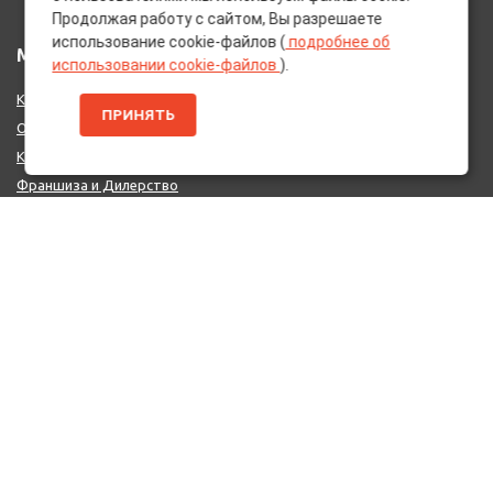
Продолжая работу с сайтом, Вы разрешаете
использование cookie-файлов (
подробнее об
МЕНЮ
использовании cookie-файлов
).
Каталог Брендов
ПРИНЯТЬ
О нас
Контакты
Франшиза и Дилерство
Поставщикам
MIX - Система (EU)
ДОПОЛНИТЕЛЬНО
Политика конфиденциальности
Об использовании cookie-файлов
Реквизиты