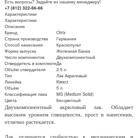
Есть вопросы? Задайте их нашему менеджеру!
+7 (812) 322-66-66
Характеристики
Характеристики
Описание
Бренд
Otrix
Страна производства
Германия
Способ нанесения
Краскопульт
Форма выпуска
Железная Банка
Число компонентов
Двухкомпонентный
Отвердитель в комплекте
Да
Объём отвердителя
2.5 л
Тип
Лак Акриловый
Линейка
Kwarz
Объём
5 л
Классификация лака
MS (Medium Solid)
Цвета
Бесцветный
Двухкомпонентный акриловый лак. Обладает
высоким уровнем глянцевости, прост в нанесении,
отлично растекается.
Лак отличается стойкостью к механическим и