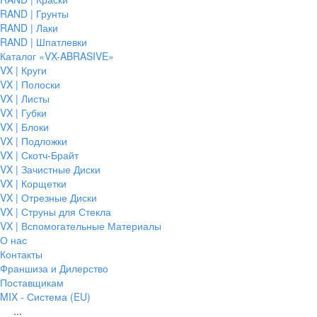
RAND | Грунты
RAND | Лаки
RAND | Шпатлевки
Каталог «VX-ABRASIVE»
VX | Круги
VX | Полоски
VX | Листы
VX | Губки
VX | Блоки
VX | Подложки
VX | Скотч-Брайт
VX | Зачистные Диски
VX | Корщетки
VX | Отрезные Диски
VX | Струны для Стекла
VX | Вспомогательные Материалы
О нас
Контакты
Франшиза и Дилерство
Поставщикам
MIX - Система (EU)
...