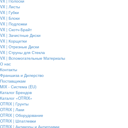
VX | Полоски
VX | Листы
VX | Губки
VX | Блоки
VX | Подложки
VX | Скотч-Брайт
VX | Зачистные Диски
VX | Корщетки
VX | Отрезные Диски
VX | Струны для Стекла
VX | Вспомогательные Материалы
О нас
Контакты
Франшиза и Дилерство
Поставщикам
MIX - Система (EU)
Каталог Брендов
Каталог «OTRIX»
OTRIX | Грунты
OTRIX | Лаки
OTRIX | Оборудование
OTRIX | Шпатлевки
OTRIX | Антикоры и Антигравии