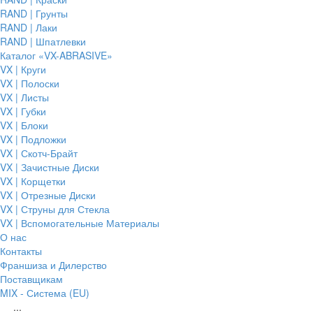
RAND | Грунты
RAND | Лаки
RAND | Шпатлевки
Каталог «VX-ABRASIVE»
VX | Круги
VX | Полоски
VX | Листы
VX | Губки
VX | Блоки
VX | Подложки
VX | Скотч-Брайт
VX | Зачистные Диски
VX | Корщетки
VX | Отрезные Диски
VX | Струны для Стекла
VX | Вспомогательные Материалы
О нас
Контакты
Франшиза и Дилерство
Поставщикам
MIX - Система (EU)
...