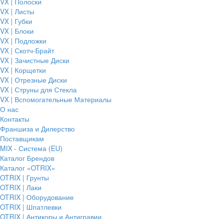
VX | Полоски
VX | Листы
VX | Губки
VX | Блоки
VX | Подложки
VX | Скотч-Брайт
VX | Зачистные Диски
VX | Корщетки
VX | Отрезные Диски
VX | Струны для Стекла
VX | Вспомогательные Материалы
О нас
Контакты
Франшиза и Дилерство
Поставщикам
MIX - Система (EU)
Каталог Брендов
Каталог «OTRIX»
OTRIX | Грунты
OTRIX | Лаки
OTRIX | Оборудование
OTRIX | Шпатлевки
OTRIX | Антикоры и Антигравии