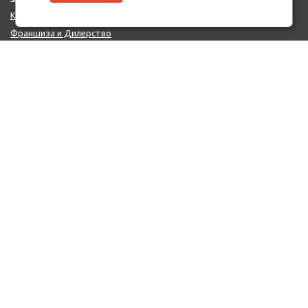
Контакты
Франшиза и Дилерство
Поставщикам
MIX - Система (EU)
ДОПОЛНИТЕЛЬНО
Политика конфиденциальности
Об использовании cookie-файлов
Реквизиты
КОНТАКТЫ
+7 (812) 322-66-66
mail@auto-point.ru
199226 Санкт-Петербург