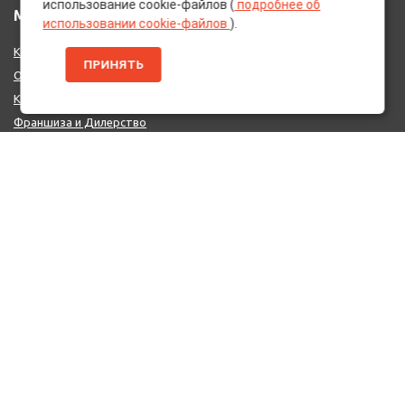
использование cookie-файлов (
подробнее об
МЕНЮ
использовании cookie-файлов
).
Каталог Брендов
ПРИНЯТЬ
О нас
Контакты
Франшиза и Дилерство
Поставщикам
MIX - Система (EU)
ДОПОЛНИТЕЛЬНО
Политика конфиденциальности
Об использовании cookie-файлов
Реквизиты
КОНТАКТЫ