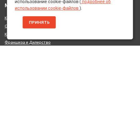
использование cookie-файлов (
подробнее об
МЕНЮ
использовании cookie-файлов
).
Каталог Брендов
ПРИНЯТЬ
О нас
Контакты
Франшиза и Дилерство
Поставщикам
MIX - Система (EU)
ДОПОЛНИТЕЛЬНО
Политика конфиденциальности
Об использовании cookie-файлов
Реквизиты
КОНТАКТЫ