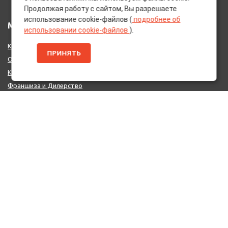
Продолжая работу с сайтом, Вы разрешаете
использование cookie-файлов (
подробнее об
МЕНЮ
использовании cookie-файлов
).
Каталог Брендов
ПРИНЯТЬ
О нас
Контакты
Франшиза и Дилерство
Поставщикам
MIX - Система (EU)
ДОПОЛНИТЕЛЬНО
Политика конфиденциальности
Об использовании cookie-файлов
Реквизиты