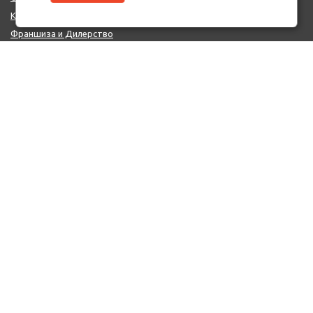
Контакты
Франшиза и Дилерство
Поставщикам
MIX - Система (EU)
ДОПОЛНИТЕЛЬНО
Политика конфиденциальности
Об использовании cookie-файлов
Реквизиты
КОНТАКТЫ
+7 (812) 322-66-66
mail@auto-point.ru
199226 Санкт-Петербург