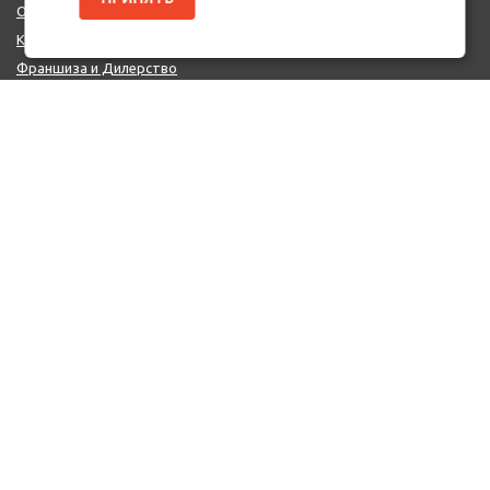
О нас
Контакты
Франшиза и Дилерство
Поставщикам
MIX - Система (EU)
ДОПОЛНИТЕЛЬНО
Политика конфиденциальности
Об использовании cookie-файлов
Реквизиты
КОНТАКТЫ
+7 (812) 322-66-66
mail@auto-point.ru