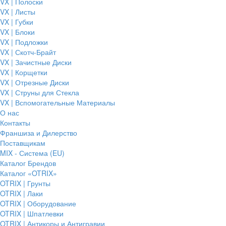
VX | Полоски
VX | Листы
VX | Губки
VX | Блоки
VX | Подложки
VX | Скотч-Брайт
VX | Зачистные Диски
VX | Корщетки
VX | Отрезные Диски
VX | Струны для Стекла
VX | Вспомогательные Материалы
О нас
Контакты
Франшиза и Дилерство
Поставщикам
MIX - Система (EU)
Каталог Брендов
Каталог «OTRIX»
OTRIX | Грунты
OTRIX | Лаки
OTRIX | Оборудование
OTRIX | Шпатлевки
OTRIX | Антикоры и Антигравии