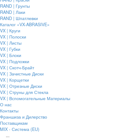
RAND | Грунты
RAND | Лаки
RAND | Шпатлевки
Каталог «VX-ABRASIVE»
VX | Круги
VX | Полоски
VX | Листы
VX | Губки
VX | Блоки
VX | Подложки
VX | Скотч-Брайт
VX | Зачистные Диски
VX | Корщетки
VX | Отрезные Диски
VX | Струны для Стекла
VX | Вспомогательные Материалы
О нас
Контакты
Франшиза и Дилерство
Поставщикам
MIX - Система (EU)
...