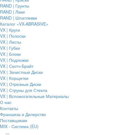
RAND | Грунты
RAND | Лаки
RAND | Шпатлевки
Каталог «VX-ABRASIVE»
VX | Круги
VX | Полоски
VX | Листы
VX | Губки
VX | Блоки
VX | Подложки
VX | Скотч-Брайт
VX | Зачистные Диски
VX | Корщетки
VX | Отрезные Диски
VX | Струны для Стекла
VX | Вспомогательные Материалы
О нас
Контакты
Франшиза и Дилерство
Поставщикам
MIX - Система (EU)
...