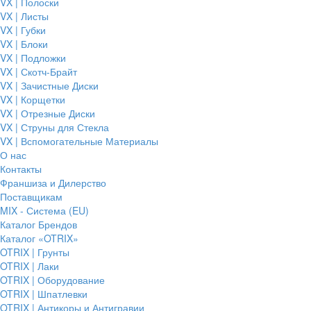
VX | Полоски
VX | Листы
VX | Губки
VX | Блоки
VX | Подложки
VX | Скотч-Брайт
VX | Зачистные Диски
VX | Корщетки
VX | Отрезные Диски
VX | Струны для Стекла
VX | Вспомогательные Материалы
О нас
Контакты
Франшиза и Дилерство
Поставщикам
MIX - Система (EU)
Каталог Брендов
Каталог «OTRIX»
OTRIX | Грунты
OTRIX | Лаки
OTRIX | Оборудование
OTRIX | Шпатлевки
OTRIX | Антикоры и Антигравии