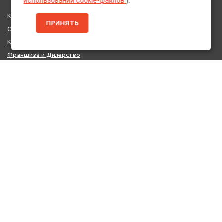
использовании cookie-файлов
).
Каталог Брендов
ПРИНЯТЬ
О нас
Контакты
Франшиза и Дилерство
Поставщикам
MIX - Система (EU)
ДОПОЛНИТЕЛЬНО
Политика конфиденциальности
Об использовании cookie-файлов
Реквизиты
КОНТАКТЫ