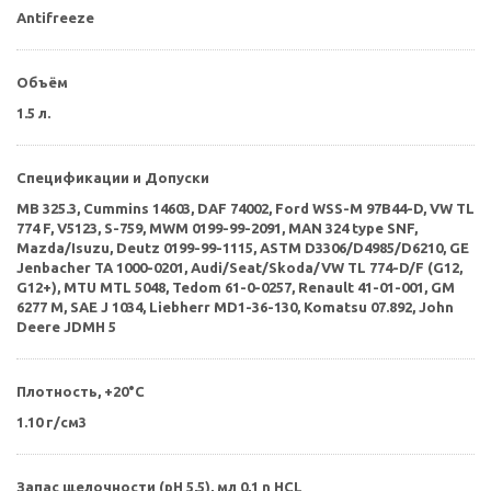
Antifreeze
Объём
1.5 л.
Спецификации и Допуски
MB 325.3, Cummins 14603, DAF 74002, Ford WSS-M 97B44-D, VW TL
774 F, V5123, S-759, MWM 0199-99-2091, MAN 324 type SNF,
Mazda/Isuzu, Deutz 0199-99-1115, ASTM D3306/D4985/D6210, GE
Jenbacher TA 1000-0201, Audi/Seat/Skoda/VW TL 774-D/F (G12,
G12+), MTU MTL 5048, Tedom 61-0-0257, Renault 41-01-001, GM
6277 M, SAE J 1034, Liebherr MD1-36-130, Komatsu 07.892, John
Deere JDMH 5
Плотность, +20°С
1.10 г/см3
Запас щелочности (pH 5,5), мл 0,1 n HCL