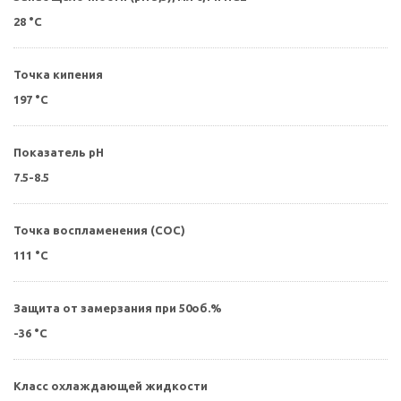
28 °С
Точка кипения
197 °С
Показатель pH
7.5-8.5
Точка воспламенения (СОС)
111 °С
Защита от замерзания при 50об.%
-36 °С
Класс охлаждающей жидкости