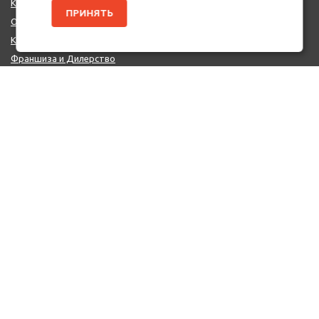
Каталог Брендов
ПРИНЯТЬ
О нас
Контакты
Франшиза и Дилерство
Поставщикам
MIX - Система (EU)
ДОПОЛНИТЕЛЬНО
Политика конфиденциальности
Об использовании cookie-файлов
Реквизиты
КОНТАКТЫ
+7 (812) 322-66-66