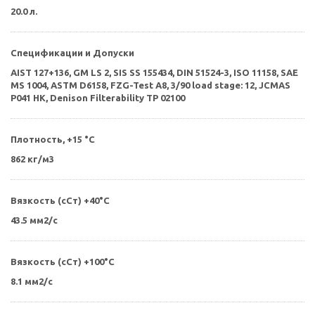
20.0 л.
Спецификации и Допуски
AIST 127+136, GM LS 2, SIS SS 155434, DIN 51524-3, ISO 11158, SAE
MS 1004, ASTM D6158, FZG-Test A8, 3/90 load stage: 12, JCMAS
P041 HK, Denison Filterability TP 02100
Плотность, +15 °С
862 кг/м3
Вязкость (сСт) +40°С
43.5 мм2/с
Вязкость (сСт) +100°С
8.1 мм2/с