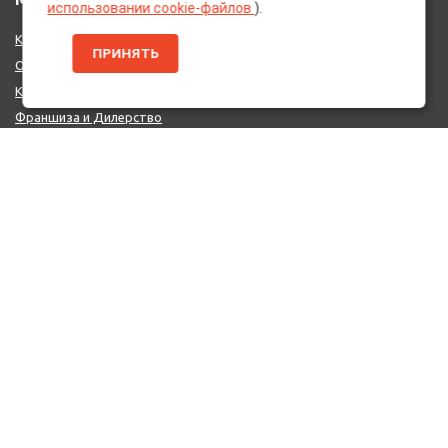
использовании cookie-файлов
).
Каталог Брендов
ПРИНЯТЬ
О нас
Контакты
Франшиза и Дилерство
Поставщикам
MIX - Система (EU)
ДОПОЛНИТЕЛЬНО
Политика конфиденциальности
Об использовании cookie-файлов
Реквизиты
КОНТАКТЫ