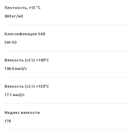
Плотность, +15 °С
860 кг/м3
Классификация SAE
5W-50
Вязкость (сСт) +100°С
106.0 мм2/с
Вязкость (cСт) +150°С
17.1 мм2/с
Индекс вязкости
176