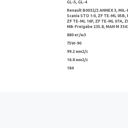
GL-5, GL-4
Renault B0032/2 ANNEX 3, MIL-
Scania STO 1:0, ZF TE-ML 05B,
ZF TE-ML 16F, ZF TE-ML 07A, Z
MB-Freigabe 235.8, MAN M 334
880 кг/м3
75W-90
99.2 мм2/с
16.8 мм2/с
184