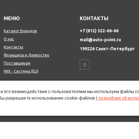
МЕНЮ
КОНТАКТЫ
+7 (812) 322-66-66
Каталог Брендов
О нас
mail@auto-point.ru
Контакты
199226 Санкт-Петербург
Франшиза и Дилерство
Поставщикам
MIX - Система (EU)
ДОПОЛНИТЕЛЬНО
и его взаимодействия с пользователями мы используем файлы co
Политика конфиденциальности
Вы разрешаете использование cookie-файлов (
подробнее об испо
Об использовании cookie-файлов
Реквизиты