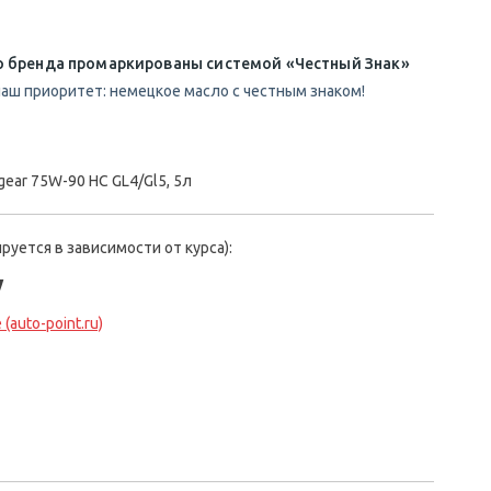
о бренда промаркированы системой «Честный Знак»
аш приоритет: немецкое масло с честным знаком!
ear 75W-90 HC GL4/Gl5, 5л
руется в зависимости от курса):
у
(auto-point.ru)