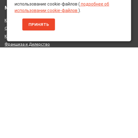
использование cookie-файлов (
подробнее об
МЕНЮ
использовании cookie-файлов
).
Каталог Брендов
ПРИНЯТЬ
О нас
Контакты
Франшиза и Дилерство
Поставщикам
MIX - Система (EU)
ДОПОЛНИТЕЛЬНО
Политика конфиденциальности
Об использовании cookie-файлов
Реквизиты
КОНТАКТЫ