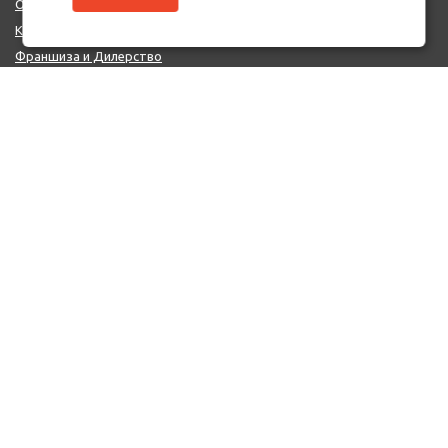
О нас
Контакты
Франшиза и Дилерство
Поставщикам
MIX - Система (EU)
ДОПОЛНИТЕЛЬНО
Политика конфиденциальности
Об использовании cookie-файлов
Реквизиты
КОНТАКТЫ
+7 (812) 322-66-66
mail@auto-point.ru