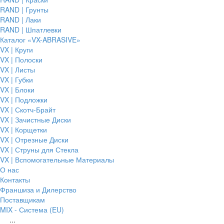
RAND | Грунты
RAND | Лаки
RAND | Шпатлевки
Каталог «VX-ABRASIVE»
VX | Круги
VX | Полоски
VX | Листы
VX | Губки
VX | Блоки
VX | Подложки
VX | Скотч-Брайт
VX | Зачистные Диски
VX | Корщетки
VX | Отрезные Диски
VX | Струны для Стекла
VX | Вспомогательные Материалы
О нас
Контакты
Франшиза и Дилерство
Поставщикам
MIX - Система (EU)
...