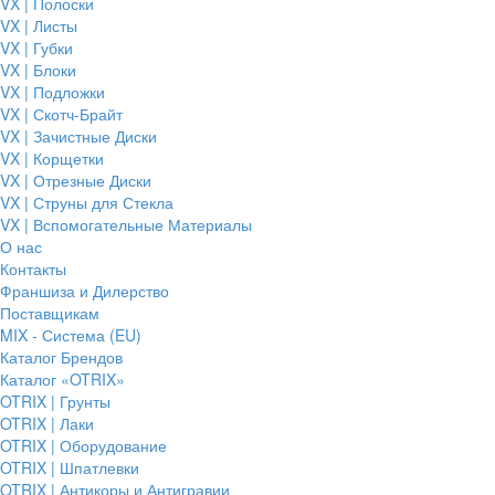
VX | Полоски
VX | Листы
VX | Губки
VX | Блоки
VX | Подложки
VX | Скотч-Брайт
VX | Зачистные Диски
VX | Корщетки
VX | Отрезные Диски
VX | Струны для Стекла
VX | Вспомогательные Материалы
О нас
Контакты
Франшиза и Дилерство
Поставщикам
MIX - Система (EU)
Каталог Брендов
Каталог «OTRIX»
OTRIX | Грунты
OTRIX | Лаки
OTRIX | Оборудование
OTRIX | Шпатлевки
OTRIX | Антикоры и Антигравии