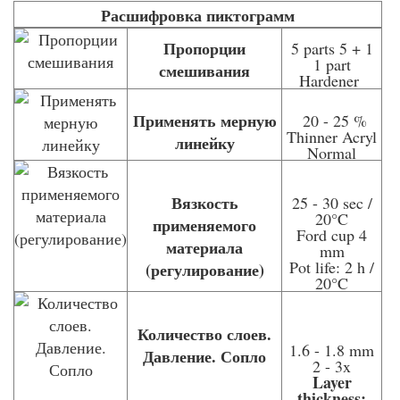
Расшифровка пиктограмм
Пропорции
5 parts 5 + 1
1 part
смешивания
Hardener
Применять мерную
20 - 25 %
Thinner Acryl
линейку
Normal
Вязкость
25 - 30 sec /
20°C
применяемого
Ford cup 4
материала
mm
Pot life: 2 h /
(регулирование)
20°C
Количество слоев.
1.6 - 1.8 mm
Давление. Сопло
2 - 3x
Layer
thickness: