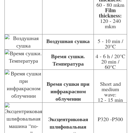
60 - 80 mkm
Film
thickness:
120 - 240
mkm
Воздушная сушка
5 - 10 min /
20°C
Время сушки.
4 - 6 h / 20°C
20 min /
Температура
60°C
Время сушки при
Short and
medium
инфракрасном
wave:
облучении
12 - 15 min
Эксцентриковая
P320 -P500
шлифовальная