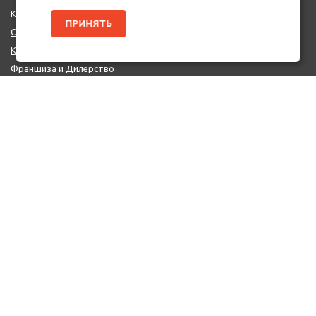
Каталог Брендов
ПРИНЯТЬ
О нас
Контакты
Франшиза и Дилерство
Поставщикам
MIX - Система (EU)
ДОПОЛНИТЕЛЬНО
Политика конфиденциальности
Об использовании cookie-файлов
Реквизиты
КОНТАКТЫ
+7 (812) 322-66-66