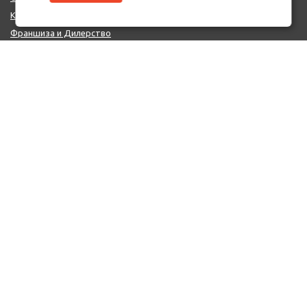
Контакты
Франшиза и Дилерство
Поставщикам
MIX - Система (EU)
ДОПОЛНИТЕЛЬНО
Политика конфиденциальности
Об использовании cookie-файлов
Реквизиты
КОНТАКТЫ
+7 (812) 322-66-66
mail@auto-point.ru
199226 Санкт-Петербург